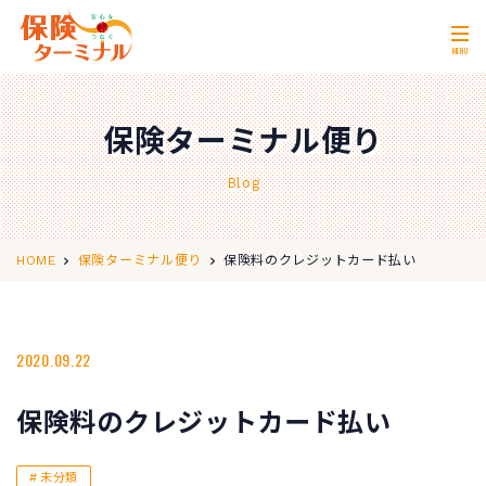
MENU
ホーム
Home
保険ターミナル便り
私たちの強み
Our Strength
Blog
無料相談
Consultation
取扱保険会社
Insurance Companies
保険料のクレジットカード払い
HOME
保険ターミナル便り
会社概要
Company Profile
店舗情報
2020.09.22
Store Information
お問い合わせ
Contact Us
保険料のクレジットカード払い
0120-11-2287
営業時間 10:00〜18:00
未分類