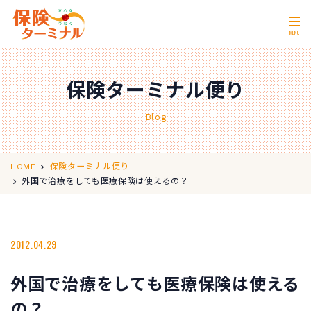
MENU
ホーム
Home
保険ターミナル便り
私たちの強み
Our Strength
Blog
無料相談
Consultation
取扱保険会社
Insurance Companies
HOME
保険ターミナル便り
外国で治療をしても医療保険は使えるの？
会社概要
Company Profile
店舗情報
Store Information
2012.04.29
お問い合わせ
Contact Us
外国で治療をしても医療保険は使える
0120-11-2287
営業時間 10:00〜18:00
の？