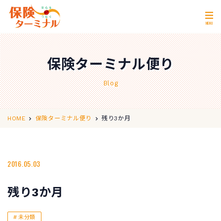
MENU
ホーム
Home
保険ターミナル便り
私たちの強み
Our Strength
Blog
無料相談
Consultation
取扱保険会社
Insurance Companies
残り3か月
HOME
保険ターミナル便り
会社概要
Company Profile
店舗情報
2016.05.03
Store Information
お問い合わせ
Contact Us
残り3か月
0120-11-2287
営業時間 10:00〜18:00
未分類