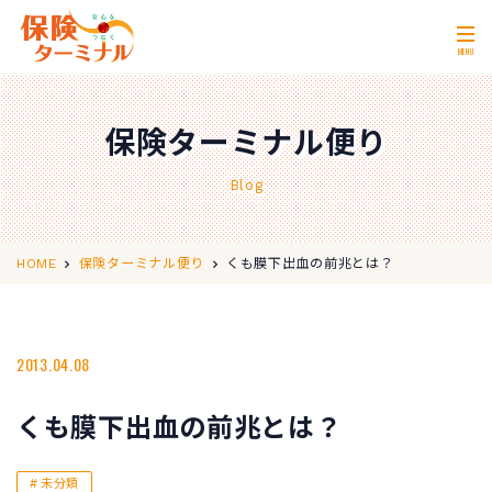
MENU
ホーム
Home
保険ターミナル便り
私たちの強み
Our Strength
Blog
無料相談
Consultation
取扱保険会社
Insurance Companies
くも膜下出血の前兆とは？
HOME
保険ターミナル便り
会社概要
Company Profile
店舗情報
2013.04.08
Store Information
お問い合わせ
Contact Us
くも膜下出血の前兆とは？
0120-11-2287
営業時間 10:00〜18:00
未分類