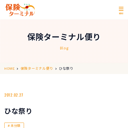
MENU
ホーム
Home
保険ターミナル便り
私たちの強み
Our Strength
Blog
無料相談
Consultation
取扱保険会社
Insurance Companies
ひな祭り
HOME
保険ターミナル便り
会社概要
Company Profile
店舗情報
2012.02.27
Store Information
お問い合わせ
Contact Us
ひな祭り
0120-11-2287
営業時間 10:00〜18:00
未分類