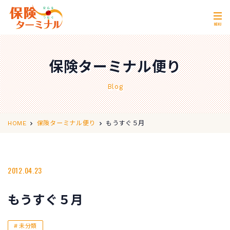
MENU
ホーム
Home
保険ターミナル便り
私たちの強み
Our Strength
Blog
無料相談
Consultation
取扱保険会社
Insurance Companies
もうすぐ５月
HOME
保険ターミナル便り
会社概要
Company Profile
店舗情報
2012.04.23
Store Information
お問い合わせ
Contact Us
もうすぐ５月
0120-11-2287
営業時間 10:00〜18:00
未分類