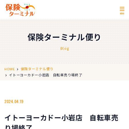
MENU
ホーム
Home
保険ターミナル便り
私たちの強み
Our Strength
Blog
無料相談
Consultation
取扱保険会社
Insurance Companies
HOME
保険ターミナル便り
イトーヨーカドー小岩店 自転車売り場終了
会社概要
Company Profile
店舗情報
Store Information
2024.04.19
お問い合わせ
Contact Us
イトーヨーカドー小岩店 自転車売
0120-11-2287
営業時間 10:00〜18:00
り場終了