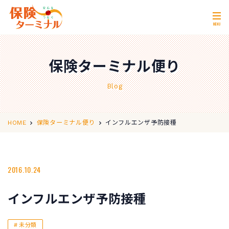
MENU
ホーム
Home
保険ターミナル便り
私たちの強み
Our Strength
Blog
無料相談
Consultation
取扱保険会社
Insurance Companies
インフルエンザ予防接種
HOME
保険ターミナル便り
会社概要
Company Profile
店舗情報
2016.10.24
Store Information
お問い合わせ
Contact Us
インフルエンザ予防接種
0120-11-2287
営業時間 10:00〜18:00
未分類