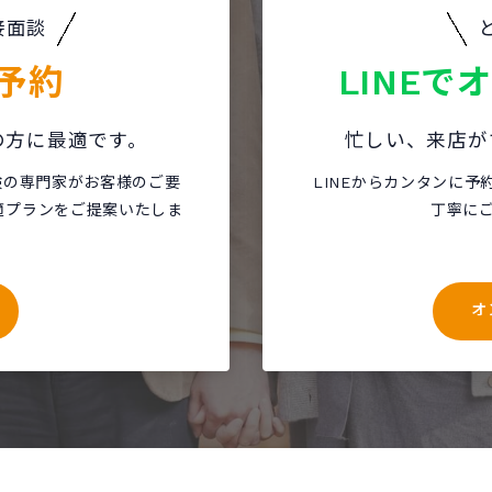
接面談
予約
LINEで
の方に最適です。
忙しい、来店が
保険の専門家がお客様のご要
LINEからカンタンに予
適プランをご提案いたしま
丁寧に
オ