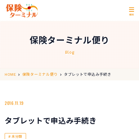
MENU
ホーム
Home
保険ターミナル便り
私たちの強み
Our Strength
Blog
無料相談
Consultation
取扱保険会社
Insurance Companies
タブレットで申込み手続き
HOME
保険ターミナル便り
会社概要
Company Profile
店舗情報
2016.11.19
Store Information
お問い合わせ
Contact Us
タブレットで申込み手続き
0120-11-2287
営業時間 10:00〜18:00
未分類