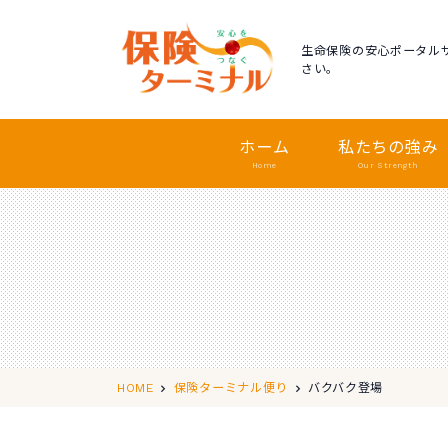
生命保険の安心ポータル
さい。
ホーム
私たちの強み
Home
Our Strength
バクバク登場
HOME
保険ターミナル便り