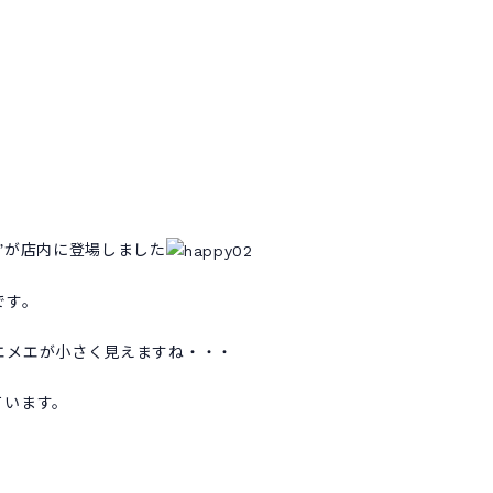
”が店内に登場しました
です。
エメエが小さく見えますね・・・
ています。