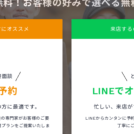
無料！お客様の好みで選べる無
方にオススメ
来店する
接面談
予約
LINEで
の方に最適です。
忙しい、来店が
保険の専門家がお客様のご要
LINEからカンタンに予
適プランをご提案いたしま
丁寧に