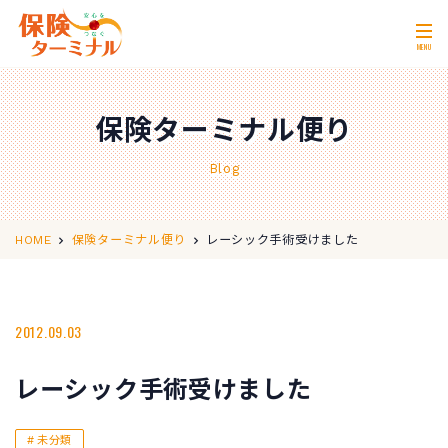
MENU
ホーム
Home
保険ターミナル便り
私たちの強み
Our Strength
Blog
無料相談
Consultation
取扱保険会社
Insurance Companies
レーシック手術受けました
HOME
保険ターミナル便り
会社概要
Company Profile
店舗情報
2012.09.03
Store Information
お問い合わせ
Contact Us
レーシック手術受けました
0120-11-2287
営業時間 10:00〜18:00
未分類