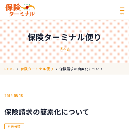
MENU
ホーム
Home
保険ターミナル便り
私たちの強み
Our Strength
Blog
無料相談
Consultation
取扱保険会社
Insurance Companies
保険請求の簡素化について
HOME
保険ターミナル便り
会社概要
Company Profile
店舗情報
2019.05.18
Store Information
お問い合わせ
Contact Us
保険請求の簡素化について
0120-11-2287
営業時間 10:00〜18:00
未分類