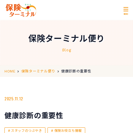
MENU
ホーム
Home
保険ターミナル便り
私たちの強み
Our Strength
Blog
無料相談
Consultation
取扱保険会社
Insurance Companies
健康診断の重要性
HOME
保険ターミナル便り
会社概要
Company Profile
店舗情報
2025.11.12
Store Information
お問い合わせ
Contact Us
健康診断の重要性
0120-11-2287
営業時間 10:00〜18:00
スタッフのつぶやき
保険お役立ち情報