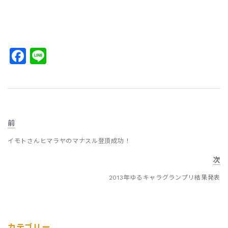
Facebook
Line
前
イモトさんヒマラヤのマナスル登頂成功！
次
2013年ゆるキャラグランプリ結果発表
カテゴリー