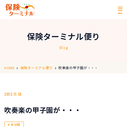
MENU
ホーム
Home
保険ターミナル便り
私たちの強み
Our Strength
Blog
無料相談
Consultation
取扱保険会社
Insurance Companies
吹奏楽の甲子園が・・・
HOME
保険ターミナル便り
会社概要
Company Profile
店舗情報
2013.11.18
Store Information
お問い合わせ
Contact Us
吹奏楽の甲子園が・・・
0120-11-2287
営業時間 10:00〜18:00
未分類