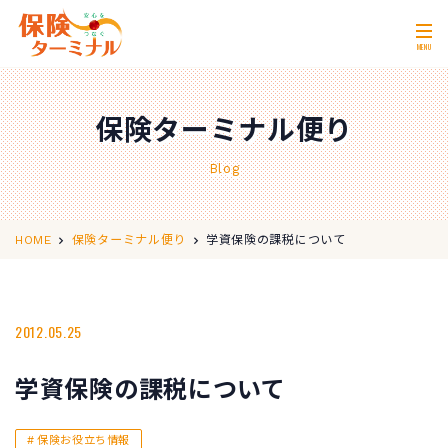
MENU
ホーム
Home
保険ターミナル便り
私たちの強み
Our Strength
Blog
無料相談
Consultation
取扱保険会社
Insurance Companies
学資保険の課税について
HOME
保険ターミナル便り
会社概要
Company Profile
店舗情報
2012.05.25
Store Information
お問い合わせ
Contact Us
学資保険の課税について
0120-11-2287
営業時間 10:00〜18:00
保険お役立ち情報