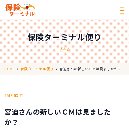
MENU
ホーム
Home
保険ターミナル便り
私たちの強み
Our Strength
Blog
無料相談
Consultation
取扱保険会社
Insurance Companies
宮迫さんの新しいＣＭは見ましたか？
HOME
保険ターミナル便り
会社概要
Company Profile
店舗情報
2016.03.21
Store Information
お問い合わせ
Contact Us
宮迫さんの新しいＣＭは見ました
0120-11-2287
か？
営業時間 10:00〜18:00