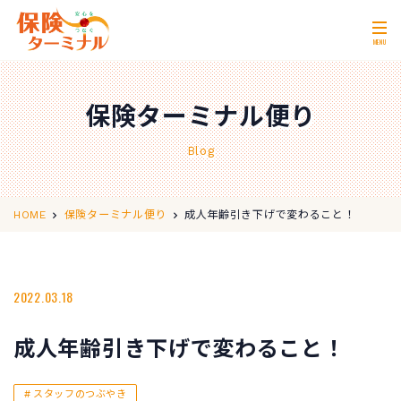
MENU
ホーム
Home
保険ターミナル便り
私たちの強み
Our Strength
Blog
無料相談
Consultation
取扱保険会社
Insurance Companies
成人年齢引き下げで変わること！
HOME
保険ターミナル便り
会社概要
Company Profile
店舗情報
2022.03.18
Store Information
お問い合わせ
Contact Us
成人年齢引き下げで変わること！
0120-11-2287
営業時間 10:00〜18:00
スタッフのつぶやき