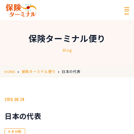
MENU
ホーム
Home
保険ターミナル便り
私たちの強み
Our Strength
Blog
無料相談
Consultation
取扱保険会社
Insurance Companies
日本の代表
HOME
保険ターミナル便り
会社概要
Company Profile
店舗情報
2016.08.24
Store Information
お問い合わせ
Contact Us
日本の代表
0120-11-2287
営業時間 10:00〜18:00
未分類