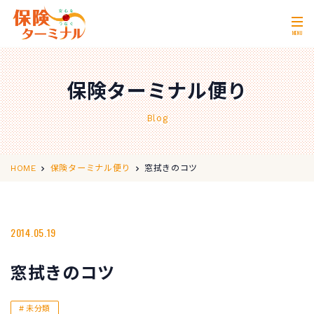
MENU
ホーム
Home
保険ターミナル便り
私たちの強み
Our Strength
Blog
無料相談
Consultation
取扱保険会社
Insurance Companies
窓拭きのコツ
HOME
保険ターミナル便り
会社概要
Company Profile
店舗情報
2014.05.19
Store Information
お問い合わせ
Contact Us
窓拭きのコツ
0120-11-2287
営業時間 10:00〜18:00
未分類