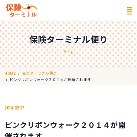
MENU
ホーム
Home
保険ターミナル便り
私たちの強み
Our Strength
Blog
無料相談
Consultation
取扱保険会社
Insurance Companies
HOME
保険ターミナル便り
ピンクリボンウォーク２０１４が開催されます
会社概要
Company Profile
店舗情報
Store Information
2014.02.17
お問い合わせ
Contact Us
ピンクリボンウォーク２０１４が開
0120-11-2287
営業時間 10:00〜18:00
催されます