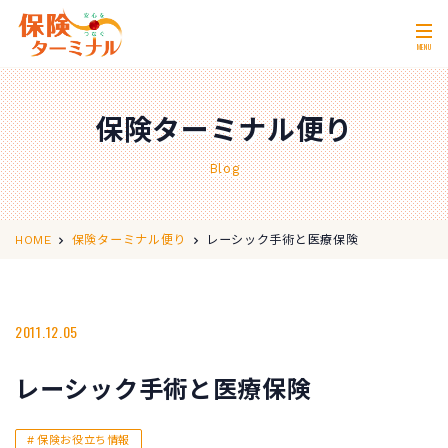
MENU
ホーム
Home
保険ターミナル便り
私たちの強み
Our Strength
Blog
無料相談
Consultation
取扱保険会社
Insurance Companies
レーシック手術と医療保険
HOME
保険ターミナル便り
会社概要
Company Profile
店舗情報
2011.12.05
Store Information
お問い合わせ
Contact Us
レーシック手術と医療保険
0120-11-2287
営業時間 10:00〜18:00
保険お役立ち情報