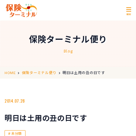
MENU
ホーム
Home
保険ターミナル便り
私たちの強み
Our Strength
Blog
無料相談
Consultation
取扱保険会社
Insurance Companies
明日は土用の丑の日です
HOME
保険ターミナル便り
会社概要
Company Profile
店舗情報
2014.07.28
Store Information
お問い合わせ
Contact Us
明日は土用の丑の日です
0120-11-2287
営業時間 10:00〜18:00
未分類